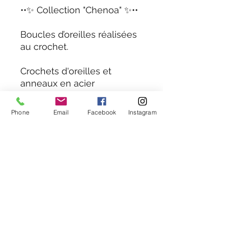
••✨️ Collection "Chenoa" ✨️••
Boucles d’oreilles réalisées
au crochet.
Crochets d'oreilles et
anneaux en acier
inoxydable doré.
Phone
Email
Facebook
Instagram
Très légères, ces boucles
d'oreilles sont très
confortables à porter toute
la journée.
Disponibles en plusieurs
tailles et couleurs, elles
s'adaptent à tous les styles
et toutes les occasions !