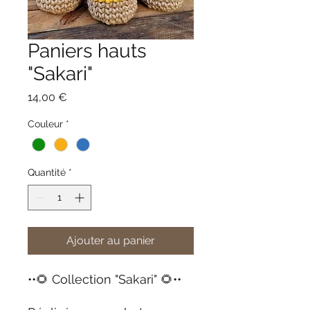
Paniers hauts
"Sakari"
Prix
14,00 €
Couleur
*
Quantité
*
Ajouter au panier
••🌻 Collection "Sakari" 🌻••