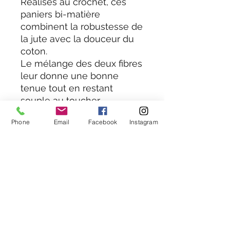
Réalisés au crochet, ces
paniers bi-matière
combinent la robustesse de
la jute avec la douceur du
coton.
Le mélange des deux fibres
leur donne une bonne
tenue tout en restant
souple au toucher.
Leur petit format est idéal
Phone
Email
Facebook
Instagram
pour organiser les objets du
quotidien, notamment dans
la salle de bain.
Disponibles en plusieurs
coloris.
Vendu à l'unité.