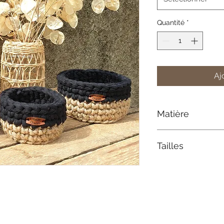
Quantité
*
Aj
Matière
Cordes Françaises :
Tailles
- Corde de jute 100%
biodégradable
- Corde coton recyc
Taille S : H7 cm, di
Taille M : H8 cm, di
Etiquettes en cuir v
Taille L : H10 cm, d
Chaque panier étant 
dimensions peuvent 
•