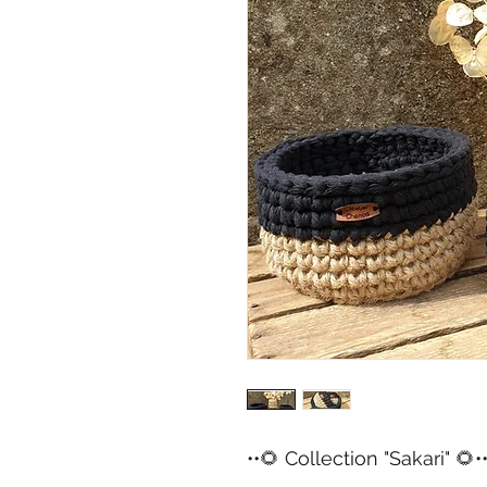
••🌻 Collection "Sakari" 🌻•