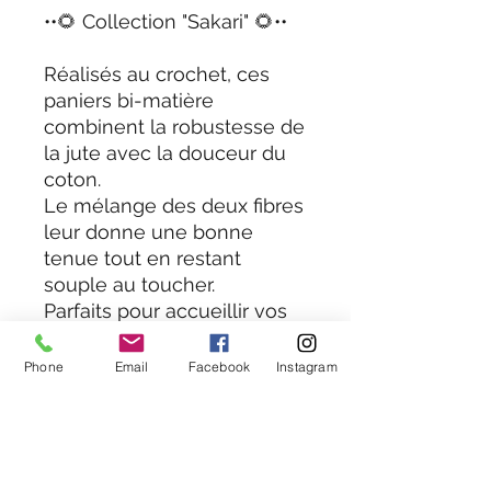
••🌻 Collection "Sakari" 🌻••
Réalisés au crochet, ces
paniers bi-matière
combinent la robustesse de
la jute avec la douceur du
coton.
Le mélange des deux fibres
leur donne une bonne
tenue tout en restant
souple au toucher.
Parfaits pour accueillir vos
petits objets du quotidien.
Disponibles en plusieurs
Phone
Email
Facebook
Instagram
tailles et couleurs, ils
s'intègrent
harmonieusement dans
toutes les pièces de la